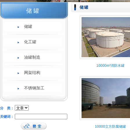
储罐
储罐
储罐
化工罐
油罐制造
10000m³消防水罐
网架结构
不锈钢加工
分 类：
关键词：
10000立方防腐储罐